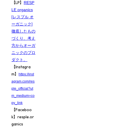
【LP】
RESP
LE organics
[レスプル オ
ーガニック]
徹底したもの
づくり、考え
方からオーガ
ニックのプロ
ダクト。
【Instagra
m】
https://inst
agram.com/res
ple_official?ut
m_medium=co
py_link
【Faceboo
k】resple.or
ganics