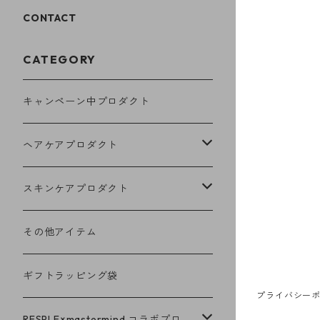
CONTACT
CATEGORY
キャンペーン中プロダクト
ヘアケアプロダクト
シャンプー
スキンケアプロダクト
トリートメント
ホホバオイル
その他アイテム
フェイスウォッシュ
ギフトラッピング袋
プライバシー
RESPLE×mastermind コラボプロ