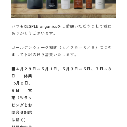
いつもRESPLE organicsをご愛顧いただきまして誠に
ありがとうございます。
ゴールデンウィーク期間（４／２９～５／８）につき
まして下記の通り営業いたします。
■４月２９日～５月１日、５月３日～５日、７日～８
日 休業
5月２日、
６日 営
業（※ラッ
ピングとお
問合せ対応
は除く）