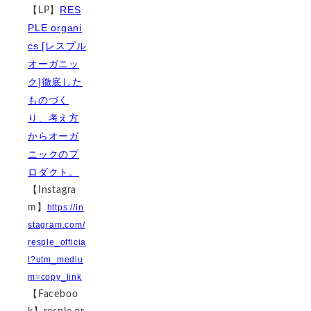
RES
【LP】
PLE organi
cs [レスプル
オーガニッ
ク]徹底した
ものづく
り、考え方
からオーガ
ニックのプ
ロダクト。
【Instagra
m】
https://in
stagram.com/
resple_officia
l?utm_mediu
m=copy_link
【Faceboo